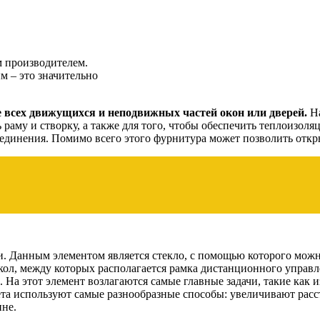
 производителем.
 – это значительно
е всех движущихся и неподвижных частей окон или дверей.
Н
ь раму и створку, а также для того, чтобы обеспечить теплоизо
оединения. Помимо всего этого фурнитура может позволить отк
и. Данным элементом является стекло, с помощью которого можн
екол, между которых располагается рамка дистанционного управ
а этот элемент возлагаются самые главные задачи, такие как и
кета используют самые разнообразные способы: увеличивают ра
ине.