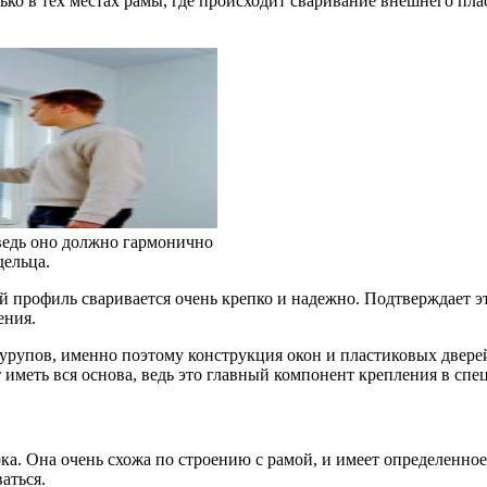
лько в тех местах рамы, где происходит сваривание внешнего пл
ведь оно должно гармонично
дельца.
ий профиль сваривается очень крепко и надежно. Подтверждает эт
ения.
рупов, именно поэтому конструкция окон и пластиковых дверей
 иметь вся основа, ведь это главный компонент крепления в спе
. Она очень схожа по строению с рамой, и имеет определенное 
аться.