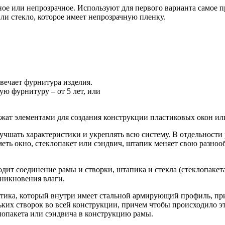
е или непрозрачное. Используют для первого варианта самое пр
ли стекло, которое имеет непрозрачную пленку.
вечает фурнитура изделия.
ю фурнитуру – от 5 лет, или
жат элементами для создания конструкции пластиковых окон ил
лучшать характеристики и укреплять всю систему. В отдельност
меть окно, стеклопакет или сэндвич, штапик меняет свою разно
одит соединение рамы и створки, штапика и стекла (стеклопакет
оникновения влаги.
тика, который внутри имеет стальной армирующий профиль, пр
ьких створок во всей конструкции, причем чтобы происходило э
клопакета или сэндвича в конструкцию рамы.