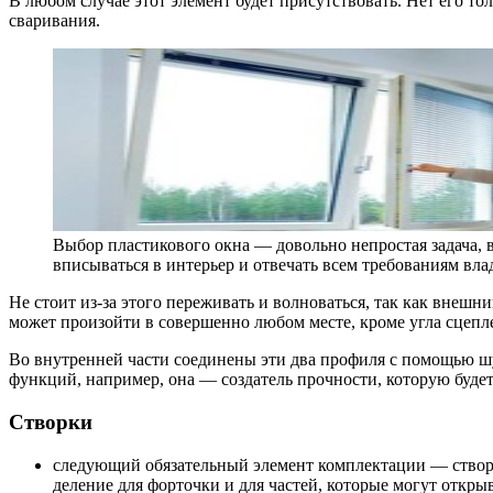
В любом случае этот элемент будет присутствовать. Нет его то
сваривания.
Выбор пластикового окна — довольно непростая задача, 
вписываться в интерьер и отвечать всем требованиям вла
Не стоит из-за этого переживать и волноваться, так как внешн
может произойти в совершенно любом месте, кроме угла сцепл
Во внутренней части соединены эти два профиля с помощью шу
функций, например, она — создатель прочности, которую будет
Створки
следующий обязательный элемент комплектации — створка
деление для форточки и для частей, которые могут открыв