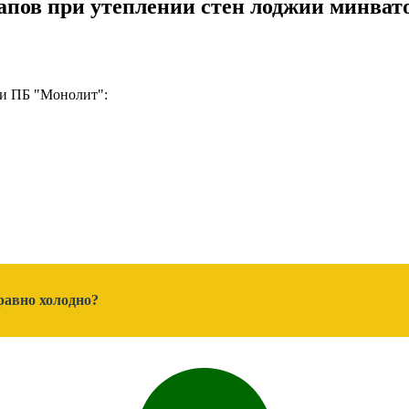
апов при утеплении стен лоджии минват
нии ПБ "Монолит":
равно холодно?