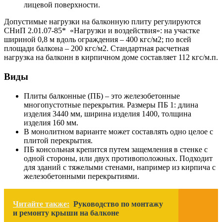
лицевой поверхности.
Допустимые нагрузки на балконную плиту регулируются
СНиП 2.01.07-85* «Нагрузки и воздействия»: на участке
шириной 0,8 м вдоль ограждения – 400 кгс/м2; по всей
площади балкона – 200 кгс/м2. Стандартная расчетная
нагрузка на балконн в кирпичном доме составляет 112 кгс/м.п.
Виды
Плиты балконные (ПБ) – это железобетонные
многопустотные перекрытия. Размеры ПБ 1: длина
изделия 3440 мм, ширина изделия 1400, толщина
изделия 160 мм.
В монолитном варианте может составлять одно целое с
плитой перекрытия.
ПБ консольная крепится путем защемления в стенке с
одной стороны, или двух противоположных. Подходит
для зданий с тяжелыми стенами, например из кирпича с
железобетонными перекрытиями.
Читайте также:
Руководство по монтажу
и ремонту крыши на балконе