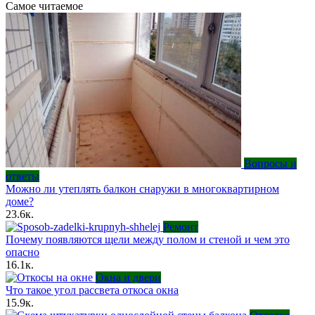
Самое читаемое
Вопросы и
ответы
Можно ли утеплять балкон снаружи в многоквартирном
доме?
23.6к.
Ремонт
Почему появляются щели между полом и стеной и чем это
опасно
16.1к.
Окна и двери
Что такое угол рассвета откоса окна
15.9к.