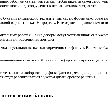
льных работ не хватает материала, чтобы закрыть какой-либо уч
онченного вида сооружения в целом, заставляет строителей исп
с буквами английского алфавита, так как по форме некоторые 
 угловой вариант — как H-профиль. Еще одним направлением ис
и.
оительных работах. Такие доборы могут устанавливаться в качес
ментами для завершения монтажа.
ь может устанавливаться одновременно с софитами. Расчет необ
с выполнением стыковки. Длина (общая) профиля при осуществл
месте, то длина доборного профиля будет в прямопропорциональн
ля будет рассчитываться с учетом дизайнерского решения.
 остеклении балкона