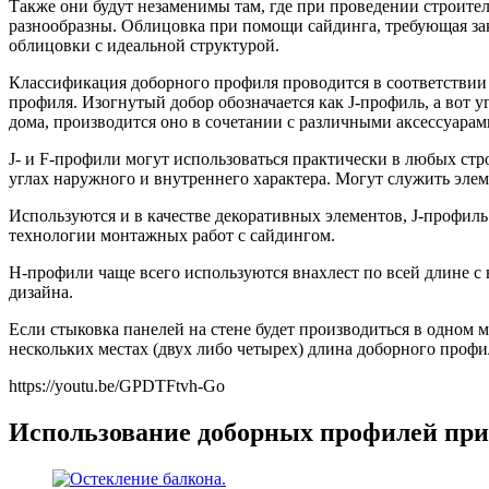
Также они будут незаменимы там, где при проведении строите
разнообразны. Облицовка при помощи сайдинга, требующая зак
облицовки с идеальной структурой.
Классификация доборного профиля проводится в соответствии 
профиля. Изогнутый добор обозначается как J-профиль, а вот
дома, производится оно в сочетании с различными аксессуарам
J- и F-профили могут использоваться практически в любых стр
углах наружного и внутреннего характера. Могут служить эле
Используются и в качестве декоративных элементов, J-профил
технологии монтажных работ с сайдингом.
Н-профили чаще всего используются внахлест по всей длине 
дизайна.
Если стыковка панелей на стене будет производиться в одном 
нескольких местах (двух либо четырех) длина доборного профи
https://youtu.be/GPDTFtvh-Go
Использование доборных профилей при