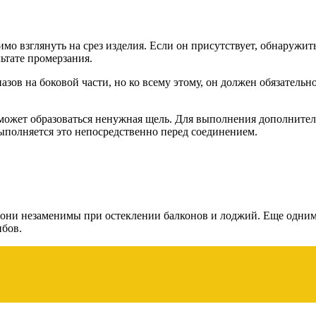
о взглянуть на срез изделия. Если он присутствует, обнаружить
ьтате промерзания.
ов на боковой части, но ко всему этому, он должен обязательн
 может образоваться ненужная щель. Для выполнения дополните
ыполняется это непосредственно перед соединением.
 они незаменимы при остеклении балконов и лоджий. Еще одним
ибов.