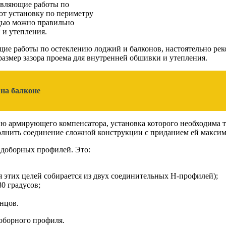
твляющие работы по
ют установку по периметру
ощью можно правильно
 и утепления.
е работы по остеклению лоджий и балконов, настоятельно рек
размер зазора проема для внутренней обшивки и утепления.
 на балконе
 армирующего компенсатора, установка которого необходима то
ыполнить соединение сложной конструкции с приданием ей макси
 доборных профилей. Это:
 этих целей собирается из двух соединительных Н-профилей);
0 градусов;
нцов.
оборного профиля.